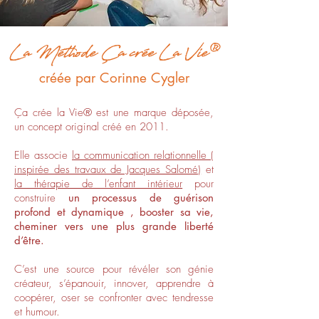
La Méthode Ça crée La Vie®
créée par Corinne Cygler
Ça crée la Vie® est une marque déposée,
un concept original créé en 2011.
Elle associe
la communication relationnelle (
inspirée des travaux de Jacques Salomé)
et
la thérapie de l’enfant intérieur
pour
construire
un processus de guérison
profond et dynamique , booster sa vie,
cheminer vers une plus grande liberté
d’être.
C’est une source pour révéler son génie
créateur, s’épanouir, innover, apprendre à
coopérer, oser se confronter avec tendresse
et humour.