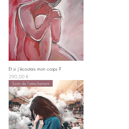
Et si j'écoutais mon corps ?
Prix
390,00 €
Sortir de l'attachement