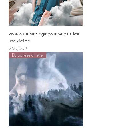
Vivre ou subir : Agir pour ne plus être
une victime
Prix
260,00 €
Du par-être à l'être