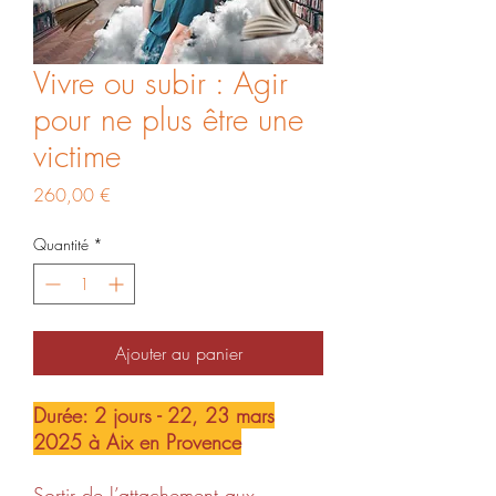
Vivre ou subir : Agir
pour ne plus être une
victime
Prix
260,00 €
Quantité
*
Ajouter au panier
Durée: 2 jours - 22, 23 mars
2025 à Aix en Provence
Sortir de l’attachement aux